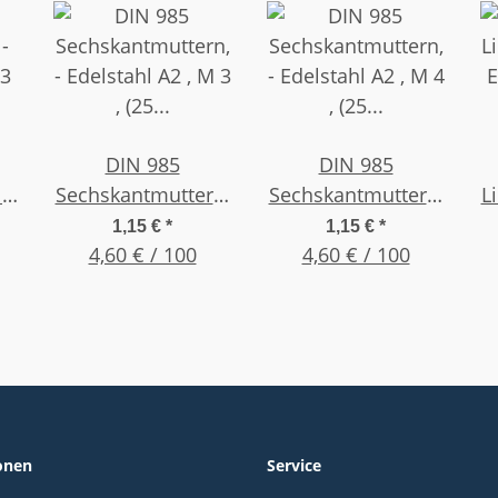
DIN 985
DIN 985
-
Sechskantmuttern,
Sechskantmuttern,
L
 3
- Edelstahl A2 , M 3
- Edelstahl A2 , M 4
E
1,15 €
*
1,15 €
*
4,60 € / 100
, (25 Stück)
4,60 € / 100
, (25 Stück)
onen
Service