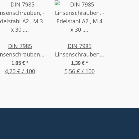
DIN 7985
DIN 7985
insenschrauben, -
Linsenschrauben, -
delstahl A2 , M 3
Edelstahl A2 , M 4
1,05 €
*
1,39 €
*
x 30 , (25 Stück)
4,20 € / 100
x 30 , (25 Stück)
5,56 € / 100