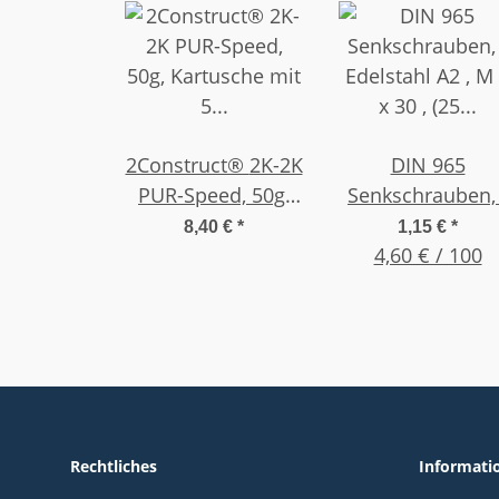
2Construct® 2K-2K
DIN 965
PUR-Speed, 50g,
Senkschrauben, 
Kartusche mit 5
Edelstahl A2 , M
8,40 €
*
1,15 €
*
Mischdüsen, 5
x 30 , (25 Stück)
4,60 € / 100
Minuten
Rechtliches
Informati