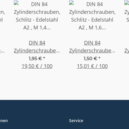
DIN 84
DIN 84
n,
Zylinderschrauben,
Zylinderschrauben,
Z
hl
Schlitz - Edelstahl
Schlitz - Edelstahl
S
1,95 €
*
1,50 €
*
0
A2 , M 1,4 x 8 , (10
19,50 € / 100
A2 , M 1,6 x 6 , (10
15,01 € / 100
A
Stück)
Stück)
onen
Service