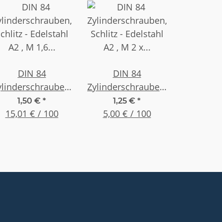
DIN 84
DIN 84
ylinderschrauben,
Zylinderschrauben,
chlitz - Edelstahl
Schlitz - Edelstahl
1,50 €
*
1,25 €
*
2 , M 1,6 x 10 , (10
15,01 € / 100
A2 , M 2 x 4 , (25
5,00 € / 100
Stück)
Stück)