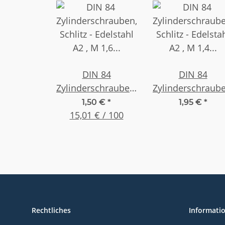
DIN 84
DIN 84
Zylinderschrauben,
Zylinderschraube
Schlitz - Edelstahl
Schlitz - Edelsta
1,50 €
*
1,95 €
*
A2 , M 1,6 x 5 , (10
15,01 € / 100
A2 , M 1,4 x 6, (1
Stück)
Stück)
Rechtliches
Informati