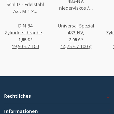
DIN 84
Universal Spezial
Zylinderschrauben,
483-NV,
Zyl
Schlitz - Edelstahl
niederviskos /
Sch
1,95 €
*
2,95 €
*
A2 , M 1 x 6 , (10
19,50 € / 100
dünnflüssig 20g
14,75 € / 100 g
A2 
Stück)
Flasche
Rechtliches
Informationen