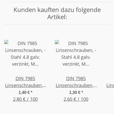
Kunden kauften dazu folgende
Artikel:
DIN 7985
DIN 7985
Linsenschrauben, -
Linsenschrauben, -
Lin
Stahl 4.8 galv.
Stahl 4.8 galv.
S
1,40 €
*
1,30 €
*
verzinkt, M 2 x 20 ,
2,80 € / 100
verzinkt, M 2,5 x 20 ,
2,60 € / 100
ver
(50 Stück)
(50 Stück)