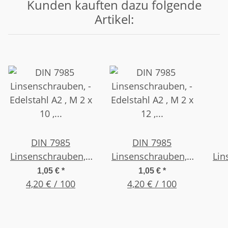
Kunden kauften dazu folgende
Artikel:
DIN 7985
DIN 7985
Linsenschrauben, -
Linsenschrauben, -
Lin
Edelstahl A2 , M 2 x
Edelstahl A2 , M 2 x
Ede
1,05 €
*
1,05 €
*
10 , (25 Stück)
4,20 € / 100
12 , (25 Stück)
4,20 € / 100