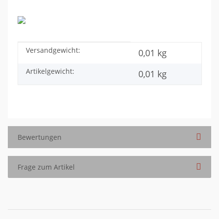
Versandgewicht:
Produkteigenschaft
Wert
0,01 kg
Artikelgewicht:
0,01
kg
Bewertungen
Frage zum Artikel