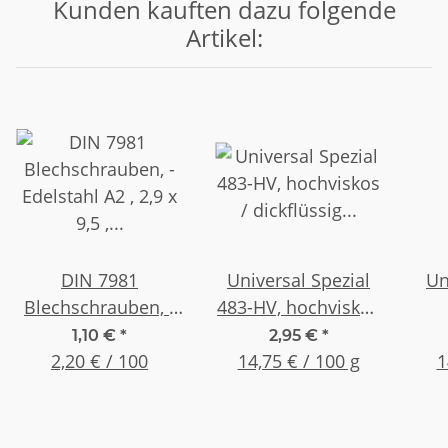
Kunden kauften dazu folgende
Artikel:
DIN 7981
Universal Spezial
Un
Blechschrauben, -
483-HV, hochviskos
Edelstahl A2 , 2,9 x
/ dickflüssig 20g
mitt
1,10 €
*
2,95 €
*
9,5 , (50 Stück)
2,20 € / 100
14,75 € / 100 g
Flasche
1