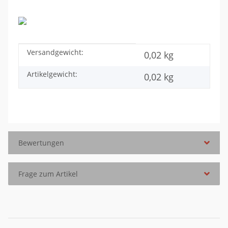
Versandgewicht:
Produkteigenschaft
Wert
0,02 kg
Artikelgewicht:
0,02
kg
Bewertungen
Frage zum Artikel