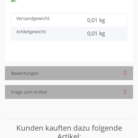
Versandgewicht:
Produkteigenschaft
Wert
0,01 kg
Artikelgewicht:
0,01
kg
Bewertungen
Frage zum Artikel
Kunden kauften dazu folgende
Artikel: