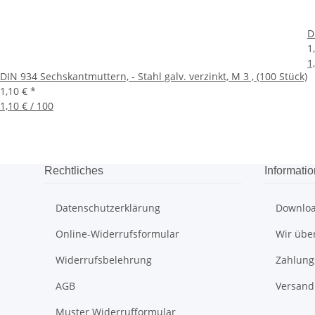
D
1
1
DIN 934 Sechskantmuttern, - Stahl galv. verzinkt, M 3 , (100 Stück)
1,10 €
*
1,10 € / 100
Rechtliches
Informati
Datenschutzerklärung
Downlo
Online-Widerrufsformular
Wir übe
Widerrufsbelehrung
Zahlung
AGB
Versand
Muster Widerrufformular