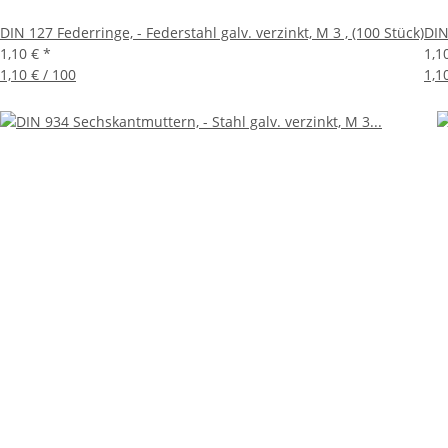
DIN 127 Federringe, - Federstahl galv. verzinkt, M 3 , (100 Stück)
DIN
1,10 €
*
1,1
1,10 € / 100
1,1