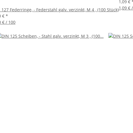
1,09 €
1,09 € 
 127 Federringe, - Federstahl galv. verzinkt, M 4 , (100 Stück)
0 €
*
0 € / 100