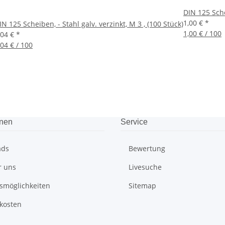
DIN 125 Sche
1,00 €
*
IN 125 Scheiben, - Stahl galv. verzinkt, M 3 , (100 Stück)
1,00 € / 100
,04 €
*
,04 € / 100
onen
Service
ads
Bewertung
r uns
Livesuche
smöglichkeiten
Sitemap
kosten