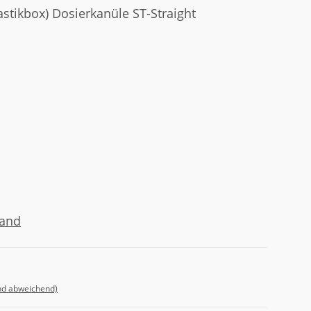
astikbox) Dosierkanüle ST-Straight
sand
nd abweichend)