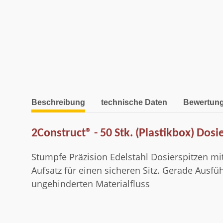
weitere Registerkarten anzeigen
Beschreibung
technische Daten
Bewertun
2Construct® - 50 Stk. (Plastikbox) Dosi
Stumpfe Präzision Edelstahl Dosierspitzen mi
Aufsatz für einen sicheren Sitz. Gerade Ausfüh
ungehinderten Materialfluss