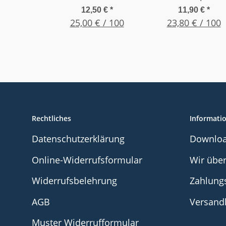
Straight, Gr. 20G
Smooth-Flow, Gr
12,50 €
*
11,90 €
*
0,25" (6,35mm)
25,00 € / 100
23,80 € / 100
18G 1,26"
Pink
(32,0mm) Grün
Rechtliches
Informati
Datenschutzerklärung
Downlo
Online-Widerrufsformular
Wir übe
Widerrufsbelehrung
Zahlung
AGB
Versand
Muster Widerrufformular