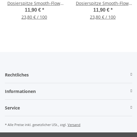
Dosierspitze Smooth-Flow,
Dosierspitze Smooth-Flow,
Gr. 18G 1,26" (32,0mm) Grün
Gr. 20G 1,26" (32,0mm) Pink
11,90 €
*
11,90 €
*
23,80 € / 100
23,80 € / 100
Rechtliches
Informationen
Service
* Alle Preise inkl. gesetzlicher USt., zzgl.
Versand