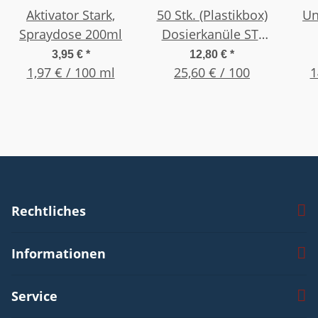
Aktivator Stark,
50 Stk. (Plastikbox)
Un
Spraydose 200ml
Dosierkanüle ST-
Bend 45°, Gr. 15G
n
3,95 €
*
12,80 €
*
1,97 € / 100 ml
1" (25,4mm) Ocker
25,60 € / 100
dü
1
Rechtliches
Informationen
Service