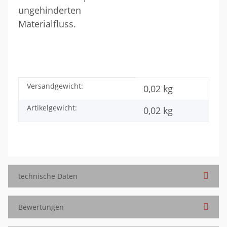
ungehinderten
Materialfluss.
Versandgewicht:
Produkteigenschaft
Wert
0,02 kg
Artikelgewicht:
0,02
kg
technische Daten
Bewertungen