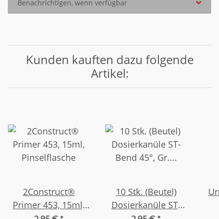
Benachrichtigen, wenn verfügbar
Kunden kauften dazu folgende
Artikel:
2Construct®
10 Stk. (Beutel)
Un
Primer 453, 15ml,
Dosierkanüle ST-
Pinselflasche
Bend 45°, Gr. 27G
n
2,95 €
*
2,95 €
*