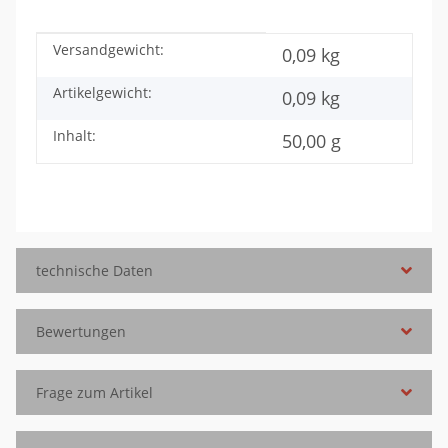
Versandgewicht:
Produkteigenschaft
Wert
0,09 kg
Artikelgewicht:
0,09
kg
Inhalt:
50,00 g
technische Daten
Bewertungen
Frage zum Artikel