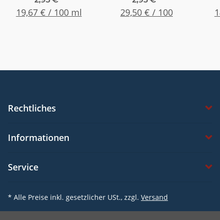
19,67 € / 100 ml
29,50 € / 100
1" (25,4mm)
dü
1
Transp.
Rechtliches
Informationen
Service
* Alle Preise inkl. gesetzlicher USt., zzgl.
Versand