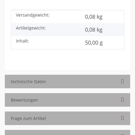
Versandgewicht:
Produkteigenschaft
Wert
0,08 kg
Artikelgewicht:
0,08
kg
Inhalt:
50,00 g
technische Daten
Bewertungen
Frage zum Artikel