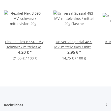
Flexibel Flex B 590 - MV,
Universal Spezial 483-
Kuns
schwarz / mittelviskos
MV, mittelviskos / mittel
20g Flasche
20g Flasche
4,20 €
*
2,95 €
*
21,00 € / 100 g
14,75 € / 100 g
Rechtliches