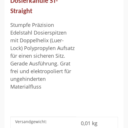
Dosierkanüle ST-
Straight
Stumpfe Präzision
Edelstahl Dosierspitzen
mit Doppelhelix (Luer-
Lock) Polypropylen Aufsatz
für einen sicheren Sitz.
Gerade Ausführung. Grat
frei und elektropoliert für
ungehinderten
Materialfluss
Versandgewicht:
Produkteigenschaft
Wert
0,01 kg