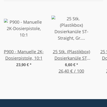
P900 - Manuelle 2K-
25 Stk. (Plastikbox)
25 
Dosierpistole, 10:1
Dosierkanüle ST-
Do
Straight, Gr. 20G
Be
23,90 €
*
6,60 €
*
0,5" (12,7mm) Pink
26,40 € / 100
1"