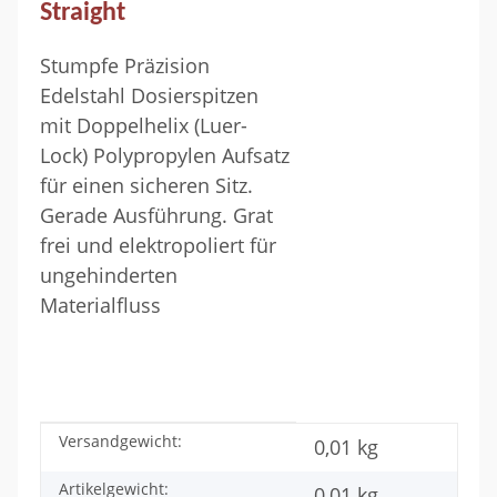
Straight
Stumpfe Präzision
Edelstahl Dosierspitzen
mit Doppelhelix (Luer-
Lock) Polypropylen Aufsatz
für einen sicheren Sitz.
Gerade Ausführung. Grat
frei und elektropoliert für
ungehinderten
Materialfluss
Versandgewicht:
Produkteigenschaft
Wert
0,01 kg
Artikelgewicht:
0,01
kg