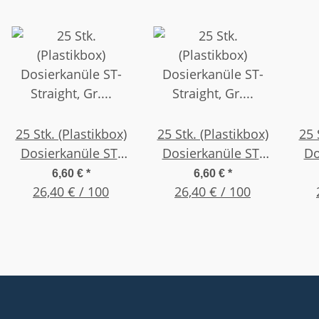
25 Stk. (Plastikbox)
25 Stk. (Plastikbox)
25 
Dosierkanüle ST-
Dosierkanüle ST-
Do
Straight, Gr. 21G
Straight, Gr. 23G
St
6,60 €
*
6,60 €
*
0,25" (6,35mm) Lila
26,40 € / 100
0,25" (6,35mm)
26,40 € / 100
0,2
Orange