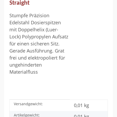
Straight
Stumpfe Präzision
Edelstahl Dosierspitzen
mit Doppelhelix (Luer-
Lock) Polypropylen Aufsatz
für einen sicheren Sitz.
Gerade Ausführung. Grat
frei und elektropoliert für
ungehinderten
Materialfluss
Versandgewicht:
Produkteigenschaft
Wert
0,01 kg
Artikelgewicht:
0,01
kg