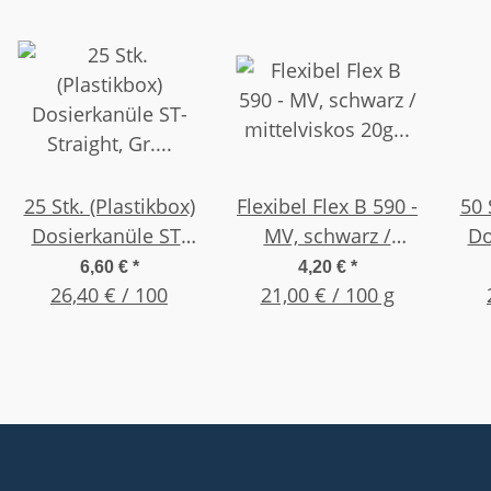
25 Stk. (Plastikbox)
Flexibel Flex B 590 -
50 
Dosierkanüle ST-
MV, schwarz /
Do
Straight, Gr. 22G
mittelviskos 20g
St
6,60 €
*
4,20 €
*
0,5" (12,7mm) Blau
26,40 € / 100
21,00 € / 100 g
Flasche
0,5