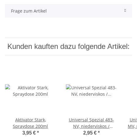
Frage zum Artikel
Kunden kauften dazu folgende Artikel:
Aktivator Stark,
Universal Spezial 483-
Uni
Spraydose 200ml
NV, niederviskos /
MV, 
dünnflüssig 20g Flasche
3,95 €
*
2,95 €
*