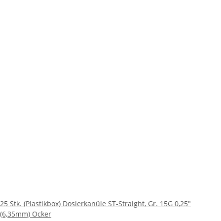
25 Stk. (Plastikbox) Dosierkanüle ST-Straight, Gr. 15G 0,25"
(6,35mm) Ocker