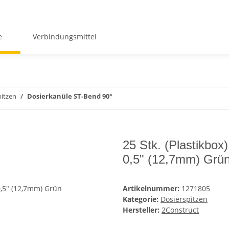
e
Verbindungsmittel
pitzen
Dosierkanüle ST-Bend 90°
25 Stk. (Plastikbo
0,5" (12,7mm) Grü
Artikelnummer:
1271805
Kategorie:
Dosierspitzen
Hersteller:
2Construct