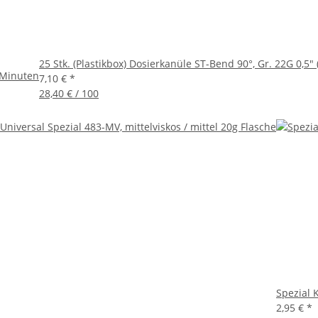
25 Stk. (Plastikbox) Dosierkanüle ST-Bend 90°, Gr. 22G 0,5"
 Minuten
7,10 €
*
28,40 € / 100
Spezial 
2,95 €
*