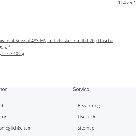
11,80 € /
iversal Spezial 483-MV, mittelviskos / mittel 20g Flasche
95 €
*
,75 € / 100 g
onen
Service
ads
Bewertung
r uns
Livesuche
smöglichkeiten
Sitemap