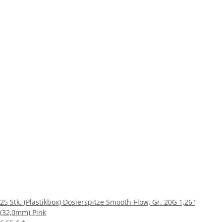
25 Stk. (Plastikbox) Dosierspitze Smooth-Flow, Gr. 20G 1,26"
(32,0mm) Pink