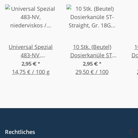
Universal Spezial
10 Stk. (Beutel)
1
483-NV,
Dosierkanüle ST-
Do
niederviskos /
Straight, Gr. 18G 1"
Str
2,95 €
*
2,95 €
*
dünnflüssig 20g
14,75 € / 100 g
(25,4mm) Grün
29,50 € / 100
(
Flasche
Rechtliches