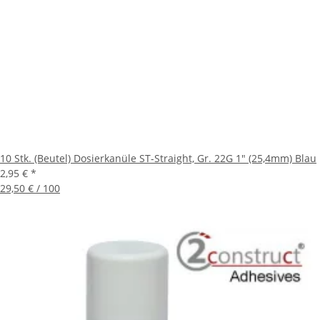
10 Stk. (Beutel) Dosierkanüle ST-Straight, Gr. 22G 1" (25,4mm) Blau
2,95 €
*
29,50 € / 100